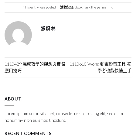
This entry was posted in
活動記錄
. Bookmark the
permalink
.
淑穎 林
1110429 混成教學的觀念與實際
1110610 Vyond 動畫影音工具-初
應用技巧
學者也能快速上手
ABOUT
Lorem ipsum dolor sit amet, consectetuer adipiscing elit, sed diam
nonummy nibh euismod tincidunt.
RECENT COMMENTS