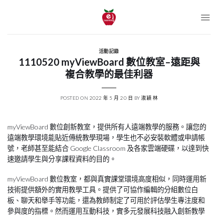
跳
至
內
容
活動記錄
1110520 myViewBoard 數位教室–遠距與
複合教學的最佳利器
POSTED ON
2022 年 5 月 20 日
BY
淑穎 林
myViewBoard 數位創新教室，提供所有人遠端教學的服務。讓您的
遠端教學環境能貼近傳統教學現場，學生也不必安裝軟體或申請帳
號，老師甚至能結合 Google Classroom 及各家雲端硬碟，以達到快
速邀請學生與分享課程資料的目的。
myViewBoard 數位教室，都與真實課堂環境高度相似，同時運用新
技術提供額外的實用教學工具。提供了可協作編輯的分組數位白
板、聊天和舉手等功能，還為教師制定了可用於評估學生專注度和
參與度的指標。然而運用互動科技，實多元發展科技融入創新教學