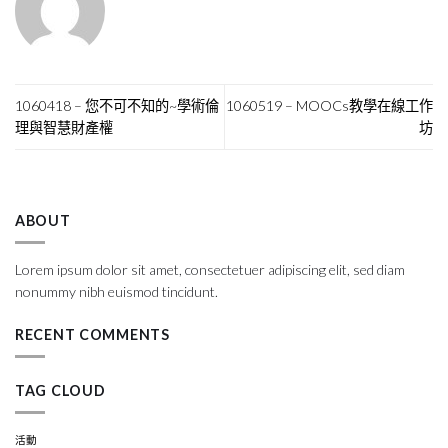
1060418 – 您不可不知的~學術倫
1060519 – MOOCs教學在線工作
理與智慧財產權
坊
ABOUT
Lorem ipsum dolor sit amet, consectetuer adipiscing elit, sed diam
nonummy nibh euismod tincidunt.
RECENT COMMENTS
TAG CLOUD
活動