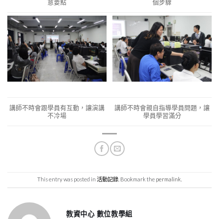
意要點
個步驟
講師不時會跟學員有互動，讓演講
講師不時會親自指導學員問題，讓
不冷場
學員學習滿分
This entry was posted in
活動記錄
. Bookmark the
permalink
.
教資中心 數位教學組