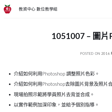
跳
教資中心 數位教學組
至
內
容
1051007 – 圖片
POSTED ON
2016 
介紹如何利用Photoshop 調整照片色彩。
介紹如何利用Photoshop去除圖片背景及照片
現場拍照示範將學員照片去背並合成。
以實作範例加深印象，並給予個別指導。