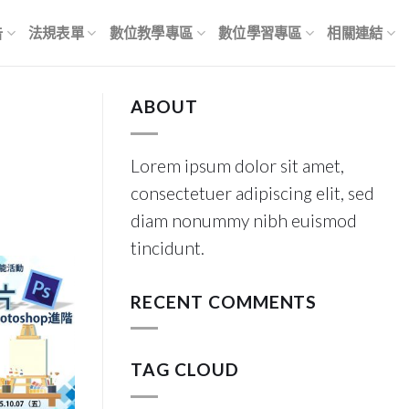
告
法規表單
數位教學專區
數位學習專區
相關連結
ABOUT
Lorem ipsum dolor sit amet,
consectetuer adipiscing elit, sed
diam nonummy nibh euismod
tincidunt.
RECENT COMMENTS
TAG CLOUD