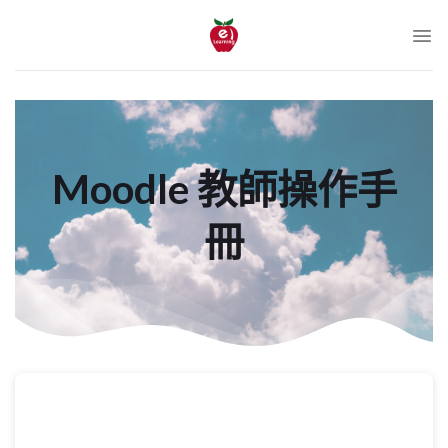
跳
至
內
容
Moodle 教師操作手
冊