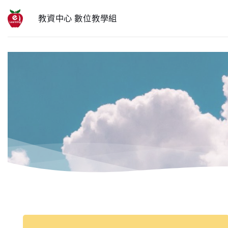
跳
教資中心 數位教學組
至
內
容